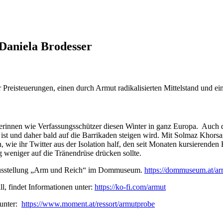
Daniela Brodesser
Preisteuerungen, einen durch Armut radikalisierten Mittelstand und ein
kerinnen wie Verfassungsschützer diesen Winter in ganz Europa. Auch d
t und daher bald auf die Barrikaden steigen wird. Mit Solmaz Khorsan
 wie ihr Twitter aus der Isolation half, den seit Monaten kursierende
ng weniger auf die Tränendrüse drücken sollte.
 Ausstellung „Arm und Reich“ im Dommuseum.
https://dommuseum.at/ar
l, findet Informationen unter:
https://ko-fi.com/armut
 unter:
https://www.moment.at/ressort/armutprobe